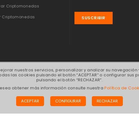
ar Criptomonedas
r Criptomonedas
ejorar nuestros servicios, personalizar y analizar su navegación
das las cookies pulsando el botón “ACEPTAR” o configurar sus p
pulsando el botón “RECHAZAR”.
desea obtener más información consulte nuestra
Política de Coo
 Bitcoin ATM Sagrada Família | Bitcoin ATM Sarrià | Bitco
ACEPTAR
CONFIGURAR
RECHAZAR
taró | Bitcoin ATM Sant Cugat del Vallès | Bitcoin ATM Sa
itcoin ATM Palma de Mallorca | Bitcoin ATM Madrid | Bitco
| Bitcoin ATM Madrid Avenida América | Bitcoin ATM Mad
lle Aragón, 284 - Bis 2º 1ª | C.P. 08007 - Barcelona, España |
gbtc