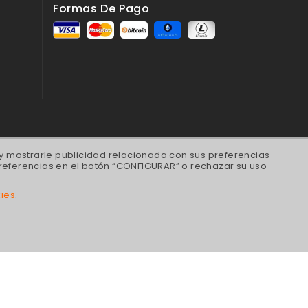
Formas De Pago
 y mostrarle publicidad relacionada con sus preferencias
referencias en el botón “CONFIGURAR” o rechazar su uso
kies
.
in ATM Barcelona centro | Bitcoin ATM BCN |
badell | Bitcoin ATM Valencia | Bitcoin ATM
in ATM Madrid Chamberí | Bitcoin ATM Madrid
rid Centro
@gbtcfinance.com