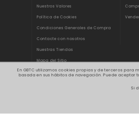
Nuestros Valores
Compr
Política de Cookies
Vende
Condiciones Generales de Compra
Contacte con nosotros
Nuestras Tiendas
Mapa del Sitio
En GBTC utilizamos cookies propias y de terceros para m
basada en sus hábitos de navegación. Puede aceptar to
Si 
Bitcoin ATM Barcelona | Bitcoin ATM Born |
Bitcoin ATM Castelldefels | Bitcoin ATM Ma
centro Valencia | Bitcoin ATM Mallorca | B
Bernabéu 
GBTC FINANCE SL, Ca