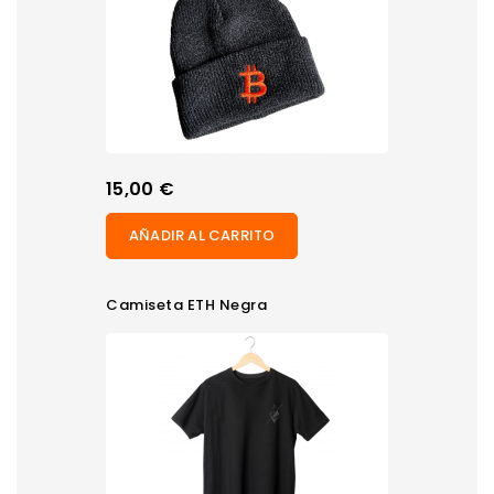
Precio
15,00 €
AÑADIR AL CARRITO
Camiseta ETH Negra