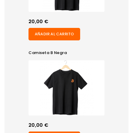
Precio
20,00 €
AÑADIR AL CARRITO
Camiseta B Negra
Precio
20,00 €