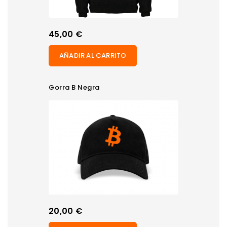
Precio
45,00 €
AÑADIR AL CARRITO
Gorra B Negra
Precio
20,00 €