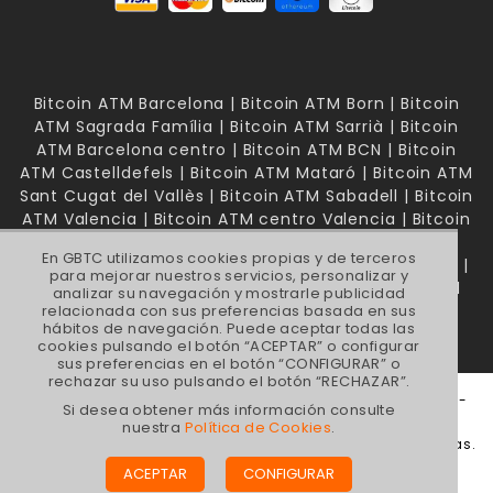
Bitcoin ATM Barcelona | Bitcoin ATM Born | Bitcoin
ATM Sagrada Família | Bitcoin ATM Sarrià | Bitcoin
ATM Barcelona centro | Bitcoin ATM BCN | Bitcoin
ATM Castelldefels | Bitcoin ATM Mataró | Bitcoin ATM
Sant Cugat del Vallès | Bitcoin ATM Sabadell | Bitcoin
ATM Valencia | Bitcoin ATM centro Valencia | Bitcoin
ATM Mallorca | Bitcoin ATM Palma de Mallorca |
En GBTC utilizamos cookies propias y de terceros
Bitcoin ATM Madrid | Bitcoin ATM Madrid Chamberí |
para mejorar nuestros servicios, personalizar y
Bitcoin ATM Madrid Bernabéu | Bitcoin ATM Madrid
analizar su navegación y mostrarle publicidad
Avenida América | Bitcoin ATM Madrid Centro
relacionada con sus preferencias basada en sus
hábitos de navegación. Puede aceptar todas las
cookies pulsando el botón “ACEPTAR” o configurar
sus preferencias en el botón “CONFIGURAR” o
rechazar su uso pulsando el botón “RECHAZAR”.
GBTC FINANCE SL, Calle Aragón, 284 - Bis 2º 1ª | C.P. 08007 -
Si desea obtener más información consulte
Barcelona, España |
gbtc@gbtcfinance.com
nuestra
Política de Cookies
.
© 2022 GBTC FINANCE SL - Comprar y Vender Criptomonedas.
Tiendas de compraventa de criptomonedas. Todos los
ACEPTAR
CONFIGURAR
derechos reservados.