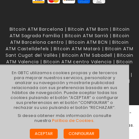
Bitcoin ATM Barcelona | Bitcoin ATM Born | Bitcoin
ATM Sagrada Família | Bitcoin ATM Sarrià | Bitcoin
ATM Barcelona centro | Bitcoin ATM BCN | Bitcoin
ATM Castelldefels | Bitcoin ATM Mataró | Bitcoin ATM
Sant Cugat del Vallès | Bitcoin ATM Sabadell | Bitcoin
ATM Valencia | Bitcoin ATM centro Valencia | Bitcoin
ATM Mallorca | Bitcoin ATM Palma de Mallorca |
En GBTC utilizamos cookies propias y de terceros
Bitcoin ATM Madrid | Bitcoin ATM Madrid Chamberí |
para mejorar nuestros servicios, personalizar y
Bitcoin ATM Madrid Bernabéu | Bitcoin ATM Madrid
analizar su navegación y mostrarle publicidad
Avenida América | Bitcoin ATM Madrid Centro
relacionada con sus preferencias basada en sus
hábitos de navegación. Puede aceptar todas las
cookies pulsando el botón “ACEPTAR” o configurar
sus preferencias en el botón “CONFIGURAR” o
rechazar su uso pulsando el botón “RECHAZAR”.
GBTC FINANCE SL, Calle Aragón, 284 - Bis 2º 1ª | C.P. 08007 -
Si desea obtener más información consulte
Barcelona, España |
gbtc@gbtcfinance.com
nuestra
Política de Cookies
.
© 2022 GBTC FINANCE SL - Comprar y Vender Criptomonedas.
Tiendas de compraventa de criptomonedas. Todos los
ACEPTAR
CONFIGURAR
derechos reservados.